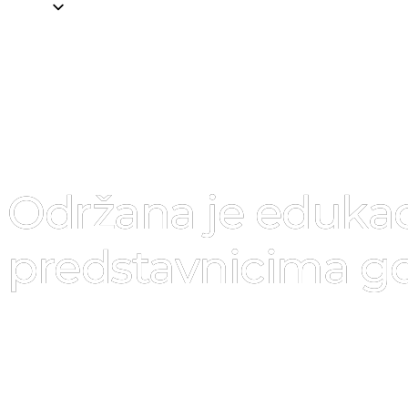
Održana je edukac
predstavnicima go