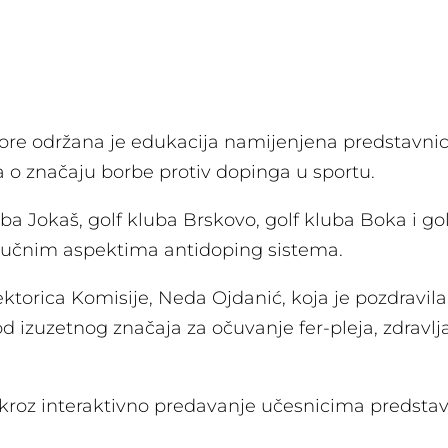
ore održana je edukacija namijenjena predstavnic
ja o značaju borbe protiv dopinga u sportu.
uba Jokaš, golf kluba Brskovo, golf kluba Boka i gol
 ključnim aspektima antidoping sistema.
torica Komisije, Neda Ojdanić, koja je pozdravila 
d izuzetnog značaja za očuvanje fer-pleja, zdravlja 
 kroz interaktivno predavanje učesnicima predstav