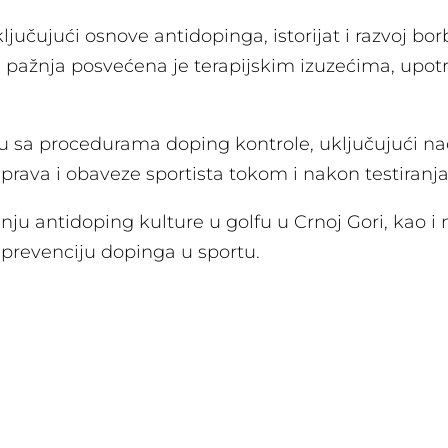
čujući osnove antidopinga, istorijat i razvoj borb
a pažnja posvećena je terapijskim izuzećima, upot
ju sa procedurama doping kontrole, uključujući nač
 prava i obaveze sportista tokom i nakon testiranja
ju antidoping kulture u golfu u Crnoj Gori, kao i
 prevenciju dopinga u sportu.