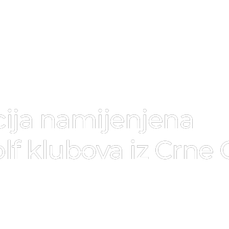
ija namijenjena
lf klubova iz Crne 