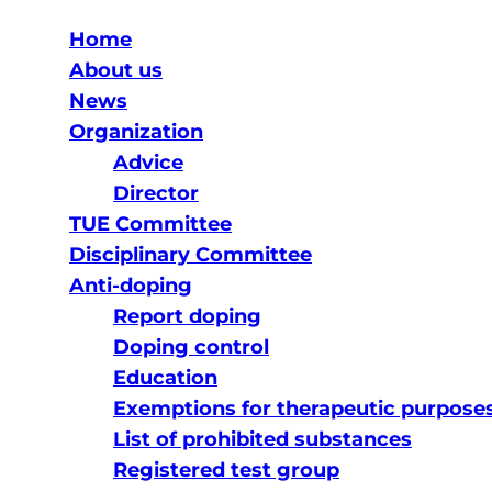
Home
About us
News
Organization
Advice
Director
TUE Committee
Disciplinary Committee
Anti-doping
Report doping
Doping control
Education
Exemptions for therapeutic purpose
List of prohibited substances
Registered test group