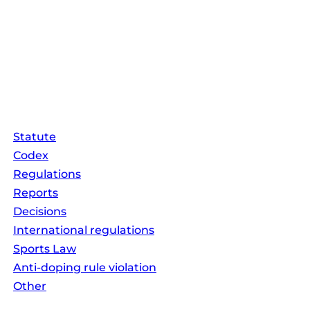
TUE Committee
Disciplinary Committee
ocuments
Statute
Codex
Regulations
Reports
Gallery
Decisions
International regulations
Sports Law
Anti-doping rule violation
Other