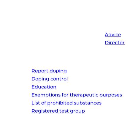
Organization
Home
About us
News
Advice
Director
D
Anti-doping
Report doping
Doping control
Education
Exemptions for therapeutic purposes
List of prohibited substances
Registered test group
Report corruption
Contact