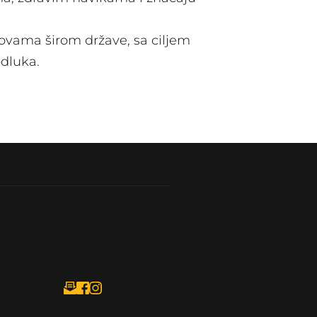
ovama širom države, sa ciljem
odluka.