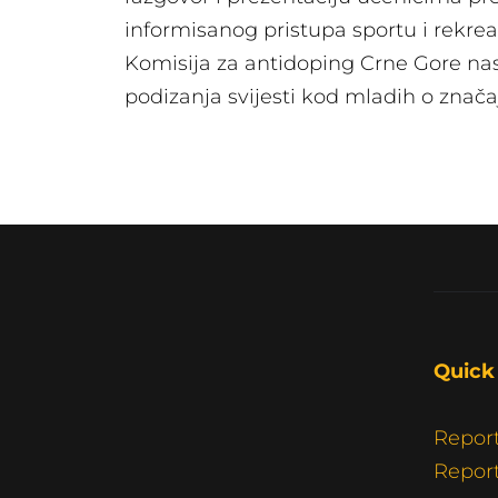
informisanog pristupa sportu i rekreac
Komisija za antidoping Crne Gore na
podizanja svijesti kod mladih o znača
Quick 
Repor
Report