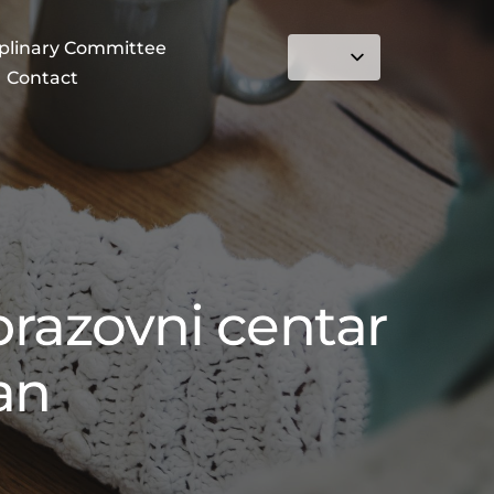
iplinary Committee
Contact
brazovni centar
an