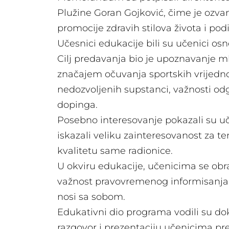
Plužine Goran Gojković, čime je ozvan
promocije zdravih stilova života i pod
Učesnici edukacije bili su učenici osn
Cilj predavanja bio je upoznavanje m
značajem očuvanja sportskih vrijednos
nedozvoljenih supstanci, važnosti od
dopinga.
Posebno interesovanje pokazali su učen
iskazali veliku zainteresovanost za te
kvalitetu same radionice.
U okviru edukacije, učenicima se obra
važnost pravovremenog informisanja 
nosi sa sobom.
Edukativni dio programa vodili su dok
razgovor i prezentaciju učenicima pr