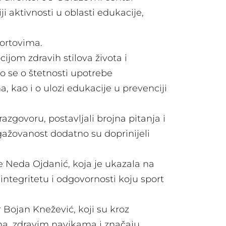
 aktivnosti u oblasti edukacije,
portovima.
jom zdravih stilova života i
o se o štetnosti upotrebe
kao i o ulozi edukacije u prevenciji
azgovoru, postavljali brojna pitanja i
ngažovanost dodatno su doprinijeli
e Neda Ojdanić, koja je ukazala na
tegritetu i odgovornosti koju sport
 Bojan Knežević, koji su kroz
ima, zdravim navikama i značaju