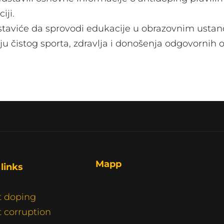
iji.
staviće da sprovodi edukacije u obrazovnim ustan
ju čistog sporta, zdravlja i donošenja odgovornih 
Mapp
links 
t doping
 corruption