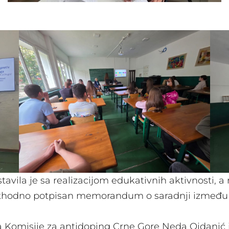
avila je sa realizacijom edukativnih aktivnosti, a
rethodno potpisan memorandum o saradnji između 
 Komisije za antidoping Crne Gore Neda Ojdanić i