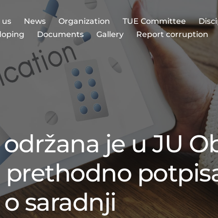
 us
News
Organization
TUE Committee
Disc
doping
Documents
Gallery
Report corruption
 održana je u JU O
je prethodno potpis
 saradnji