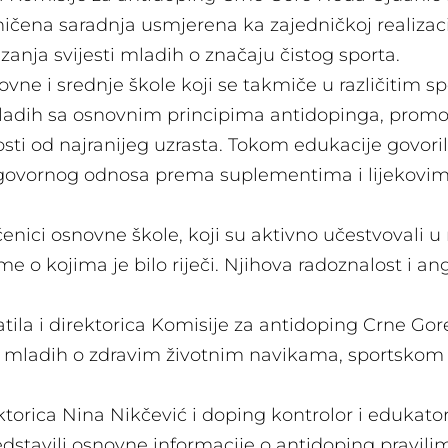
ičena saradnja usmjerena ka zajedničkoj realizaciji
izanja svijesti mladih o značaju čistog sporta.
ovne i srednje škole koji se takmiče u različitim s
ladih sa osnovnim principima antidopinga, promoci
ti od najranijeg uzrasta. Tokom edukacije govoril
govornog odnosa prema suplementima i lijekovima, 
ici osnovne škole, koji su aktivno učestvovali u r
me o kojima je bilo riječi. Njihova radoznalost i a
tila i direktorica Komisije za antidoping Crne Gor
mladih o zdravim životnim navikama, sportskom in
torica Nina Nikčević i doping kontrolor i edukator
edstavili osnovne informacije o antidoping pravil