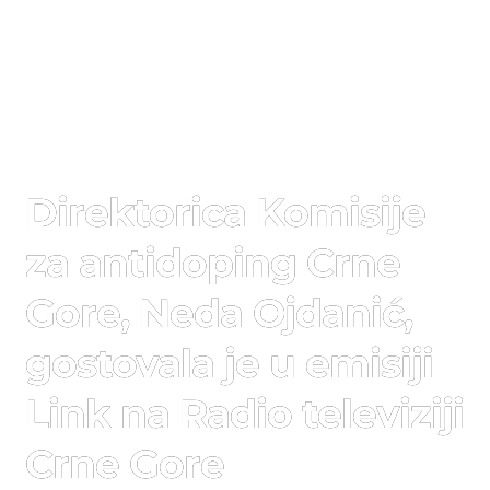
Direktorica Komisije
za antidoping Crne
Gore, Neda Ojdanić,
gostovala je u emisiji
Link na Radio televiziji
Crne Gore