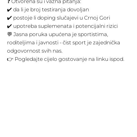
❓ Otvorena su i važna pitanja:
✔️ da li je broj testiranja dovoljan
✔️ postoje li doping slučajevi u Crnoj Gori
✔️ upotreba suplemenata i potencijalni rizici
💬 Jasna poruka upućena je sportistima,
roditeljima i javnosti - čist sport je zajednička
odgovornost svih nas.
👉 Pogledajte cijelo gostovanje na linku ispod.