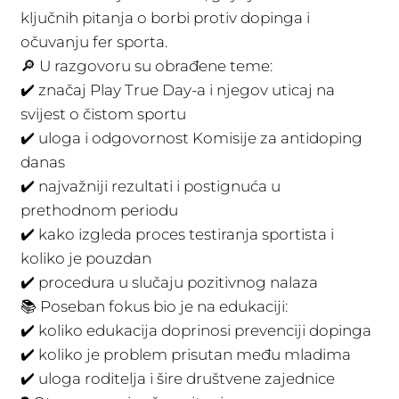
ključnih pitanja o borbi protiv dopinga i
očuvanju fer sporta.
🔎 U razgovoru su obrađene teme:
✔️ značaj Play True Day-a i njegov uticaj na
svijest o čistom sportu
✔️ uloga i odgovornost Komisije za antidoping
danas
✔️ najvažniji rezultati i postignuća u
prethodnom periodu
✔️ kako izgleda proces testiranja sportista i
koliko je pouzdan
✔️ procedura u slučaju pozitivnog nalaza
📚 Poseban fokus bio je na edukaciji:
✔️ koliko edukacija doprinosi prevenciji dopinga
✔️ koliko je problem prisutan među mladima
✔️ uloga roditelja i šire društvene zajednice