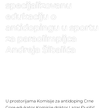
specijalizovanu
edukaciju o
antidopingu u sportu
za paraolimpijca
Andreja Šibalića
U prostorijama Komisije za antidoping Crne
Gore edukator Komisije doktor Lazar Đurišić