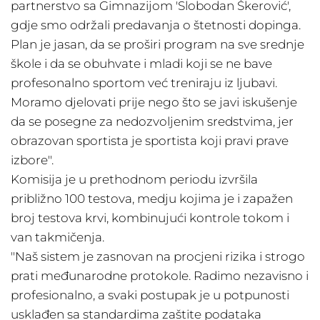
partnerstvo sa Gimnazijom 'Slobodan Škerović',
gdje smo održali predavanja o štetnosti dopinga.
Plan je jasan, da se proširi program na sve srednje
škole i da se obuhvate i mladi koji se ne bave
profesonalno sportom već treniraju iz ljubavi.
Moramo djelovati prije nego što se javi iskušenje
da se posegne za nedozvoljenim sredstvima, jer
obrazovan sportista je sportista koji pravi prave
izbore".
Komisija je u prethodnom periodu izvršila
približno 100 testova, medju kojima je i zapažen
broj testova krvi, kombinujući kontrole tokom i
van takmičenja.
"Naš sistem je zasnovan na procjeni rizika i strogo
prati međunarodne protokole. Radimo nezavisno i
profesionalno, a svaki postupak je u potpunosti
usklađen sa standardima zaštite podataka