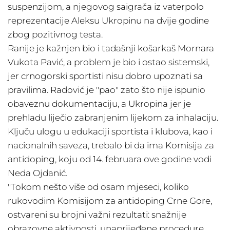
suspenzijom, a njegovog saigrača iz vaterpolo
reprezentacije Aleksu Ukropinu na dvije godine
zbog pozitivnog testa.
Ranije je kažnjen bio i tadašnji košarkaš Mornara
Vukota Pavić, a problem je bio i ostao sistemski,
jer crnogorski sportisti nisu dobro upoznati sa
pravilima. Radović je "pao" zato što nije ispunio
obaveznu dokumentaciju, a Ukropina jer je
prehladu liječio zabranjenim lijekom za inhalaciju.
Ključu ulogu u edukaciji sportista i klubova, kao i
nacionalnih saveza, trebalo bi da ima Komisija za
antidoping, koju od 14. februara ove godine vodi
Neda Ojdanić.
"Tokom nešto više od osam mjeseci, koliko
rukovodim Komisijom za antidoping Crne Gore,
ostvareni su brojni važni rezultati: snažnije
obrazovne aktivnosti, unaprijeđene procedure