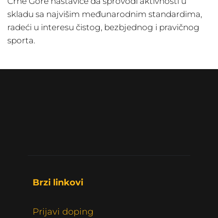
Crne Gore nastaviće da sprovodi aktivnosti u
skladu sa najvišim međunarodnim standardima,
radeći u interesu čistog, bezbjednog i pravičnog
sporta.
Brzi linkovi 
Prijavi doping