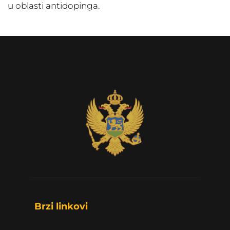
u oblasti antidopinga.
Brzi linkovi 